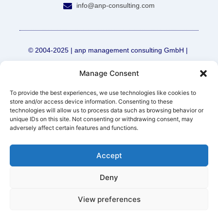
info@anp-consulting.com
© 2004-2025 | anp management consulting GmbH |
Manage Consent
Kontakt
Impressum
Rechtliche Hinweise
Datenschutzerklärung
To provide the best experiences, we use technologies like cookies to
store and/or access device information. Consenting to these
technologies will allow us to process data such as browsing behavior or
unique IDs on this site. Not consenting or withdrawing consent, may
adversely affect certain features and functions.
Accept
Deny
View preferences