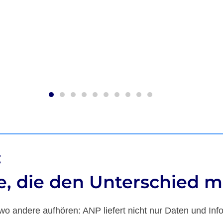
specting, Bruker BioSpin GmbH
:
e, die den Unterschied m
wo andere aufhören: ANP liefert nicht nur Daten und Inf