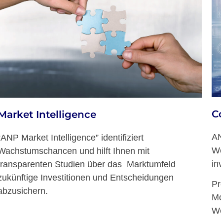
C
Market Intelligence
AN
“ANP Market Intelligence” identifiziert
We
Wachstumschancen und hilft Ihnen mit
in
transparenten Studien über das Marktumfeld
zukünftige Investitionen und Entscheidungen
Pr
abzusichern.
Mo
We