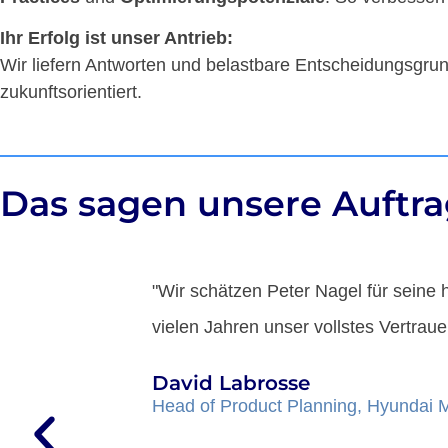
Ihr Erfolg ist unser Antrieb:
Wi
Wir liefern Antworten und belastbare Entscheidungsgr
zukunftsorientiert.
Geschäftse
zuk
Das sagen unsere Auftr
en seit
"Wir haben die anp management Cons
Forschungsinstrumente (Medizin) ke
übertroffen. Die Projektdokumentatio
zu finden ist. Die extrem kurzen Re
auf die Kommunikation. Wir freuen u