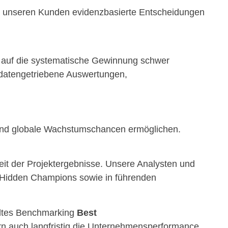
en unseren Kunden evidenzbasierte Entscheidungen
P
rt auf die systematische Gewinnung schwer
 datengetriebene Auswertungen,
n
te
 und globale Wachstumschancen ermöglichen.
eit der Projektergebnisse. Unsere Analysten und
!
 Hidden Champions sowie in führenden
ieltes Benchmarking
Best
ern auch langfristig die Unternehmensperformance.