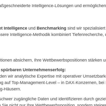
maßgeschneiderte Intelligence-Lösungen und ermöglich
22 Jahre AN
t Intelligence
und
Benchmarking
sind wir spezialisie
sere Intelligence-Methodik kombiniert Tiefenrecherche,
Wir mache
lobale Märk
itionen absichern, Ihre Wettbewerbspositionen stärken
d spürbaren Unternehmenserfolg:
den wir analytische Expertise mit operativer Umsetzbark
transparent
rung auf Top-Management-Level – in DAX-Konzernen, bei
ng-Häusern.
schwer zugängliche Daten und identifizieren durch gez
Competitive- und Market Intelligence
 Sie nicht nur Ihre Wettbewerbsposition, sondern steig